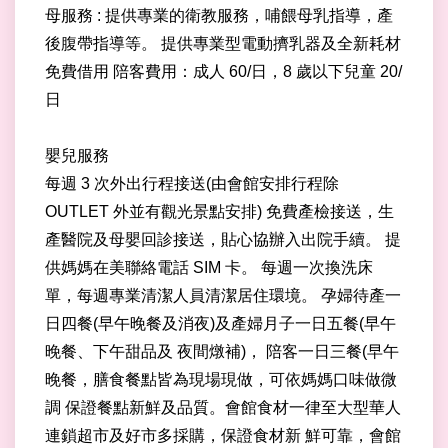
母服務 : 提供專業的衛教服務，哺餵母乳指導，產
後腹帶指導等。 提供專業型電動擠乳器及全新耗材
免費借用 陪客費用：成人 60/日，8 歲以下兒童 20/
日
嬰兒服務
每週 3 次外出行程接送(由會館安排行程除
OUTLET 外並有觀光景點安排) 免費產檢接送，生
產醫院及母嬰回診接送，貼心協辦入出院手續。 提
供媽媽在美聯絡電話 SIM 卡。 每週一次換洗床
單，每週專業清潔人員清潔居住環境。 孕婦待產一
日四餐(早午晚餐及消夜)及產婦月子一日五餐(早午
晚餐、下午甜品及 夜間燉補)， 陪客一日三餐(早午
晚餐，膳食餐點皆為現場現做，可依媽媽口味做微
調 保證餐點新鮮及品質。會館食材一律至大型華人
連鎖超市及好市多採購，保證食材新 鮮可靠，會館