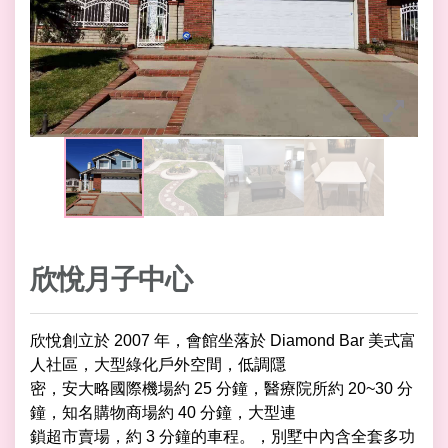
欣悅月子中心
欣悅創立於 2007 年，會館坐落於 Diamond Bar 美式富
人社區，大型綠化戶外空間，低調隱
密，安大略國際機場約 25 分鐘，醫療院所約 20~30 分
鐘，知名購物商場約 40 分鐘，大型連
鎖超市賣場，約 3 分鐘的車程。，別墅中內含全套多功