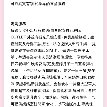
可靠真實有別 於業界的直營服務
媽媽服務
每週 3 次外出行程接送(由會館安排行程除
OUTLET 外並有觀光景點安排) 免費產檢接送，生
產醫院及母嬰回診接送，貼心協辦入出院手續。 提
供媽媽在美聯絡電話 SIM 卡。 每週一次換洗床
單，每週專業清潔人員清潔居住環境。 孕婦待產一
日四餐(早午晚餐及消夜)及產婦月子一日五餐(早午
晚餐、下午甜品及 夜間燉補)， 陪客一日三餐(早午
晚餐，膳食餐點皆為現場現做，可依媽媽口味做微
調 保證餐點新鮮及品質。會館食材一律至大型華人
連鎖超市及好市多採購，保證食材新 鮮可靠，會館
廚房膳食器具齊全，如蒸鍋、烤箱、微波爐等，也
可提供媽媽烹飪簡單 食材，以不油膩為主 專業保