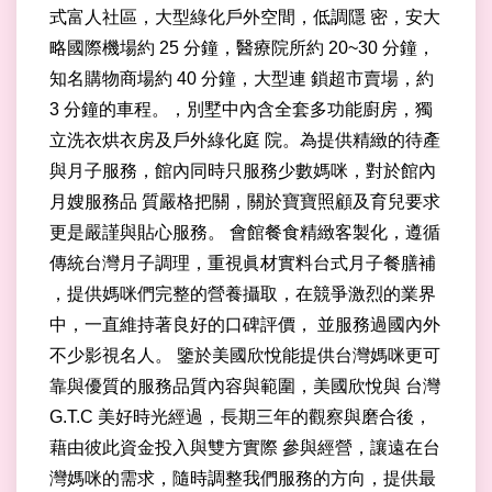
式富人社區，大型綠化戶外空間，低調隱 密，安大
略國際機場約 25 分鐘，醫療院所約 20~30 分鐘，
知名購物商場約 40 分鐘，大型連 鎖超市賣場，約
3 分鐘的車程。，別墅中內含全套多功能廚房，獨
立洗衣烘衣房及戶外綠化庭 院。為提供精緻的待產
與月子服務，館內同時只服務少數媽咪，對於館內
月嫂服務品 質嚴格把關，關於寶寶照顧及育兒要求
更是嚴謹與貼心服務。 會館餐食精緻客製化，遵循
傳統台灣月子調理，重視眞材實料台式月子餐膳補
，提供媽咪們完整的營養攝取，在競爭激烈的業界
中，一直維持著良好的口碑評價， 並服務過國內外
不少影視名人。 鑒於美國欣悅能提供台灣媽咪更可
靠與優質的服務品質內容與範圍，美國欣悅與 台灣
G.T.C 美好時光經過，長期三年的觀察與磨合後，
藉由彼此資金投入與雙方實際 參與經營，讓遠在台
灣媽咪的需求，隨時調整我們服務的方向，提供最